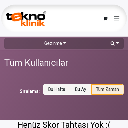
İçereği Atla
Gezinme
Tüm Kullanıcılar
Bu Hafta
Bu Ay
Tüm Zaman
Sıralama:
Henüz Skor Tahtası Yok :(