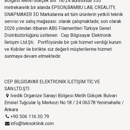
Bölgesi Melih Gökçek Blv. 18/24 adresinde 330
metrekarelik bir alanda EPSON,BAMBU LAB, CREALITY,
SNAPMAKER 3D Markalarına ait tüm ürünlerin yetkili teknik
servisi ve satış mağazası olarak çalışmaktadır, son olarak
2026 yılından itibaren ABG Filamentleri Türkiye Genel
Distribütörlüğünü üstlenen Cep Bilgisayar Elektronik
İletişim Ltd.Şti. Portföyünde bir çok hizmet verdiği kurum
ve Kobiler ile birlikte siz değerli müşterilerine hizmet
sunmaya devam etmektedir.
CEP BİLGİSAYAR ELEKTRONİK İLETİŞİM TİC.VE
SAN.LTD.ŞTİ.
İvedik Organize Sanayi Bölgesi Melih Gökçek Bulvarı
Eminel Tuğcular İş Merkezi No:18 / 24 06378 Yenimahalle /
Ankara
+90 506 116 30 79
info@teknoklinik.com