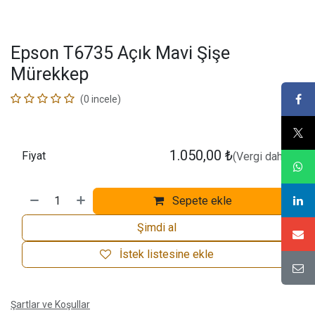
Epson T6735 Açık Mavi Şişe
Mürekkep
(0 incele)
1.050,00
₺
Fiyat
(Vergi dahil)
Sepete ekle
Şimdi al
İstek listesine ekle
Şartlar ve Koşullar