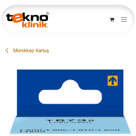
İçereği Atla
Mürekkep Kartuş