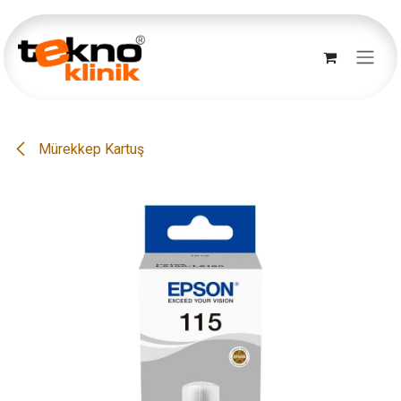
İçereği Atla
Mürekkep Kartuş