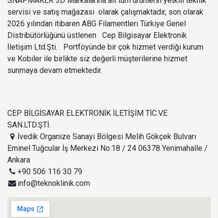
SNAPMAKER 3D Markalarına ait tüm ürünlerin yetkili teknik
servisi ve satış mağazası olarak çalışmaktadır, son olarak
2026 yılından itibaren ABG Filamentleri Türkiye Genel
Distribütörlüğünü üstlenen Cep Bilgisayar Elektronik
İletişim Ltd.Şti. Portföyünde bir çok hizmet verdiği kurum
ve Kobiler ile birlikte siz değerli müşterilerine hizmet
sunmaya devam etmektedir.
CEP BİLGİSAYAR ELEKTRONİK İLETİŞİM TİC.VE
SAN.LTD.ŞTİ.
İvedik Organize Sanayi Bölgesi Melih Gökçek Bulvarı
Eminel Tuğcular İş Merkezi No:18 / 24 06378 Yenimahalle /
Ankara
+90 506 116 30 79
info@teknoklinik.com