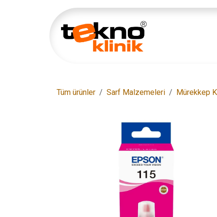
İçereği Atla
Ana Sayfa
Tüm ürünler
Sarf Malzemeleri
Mürekkep K