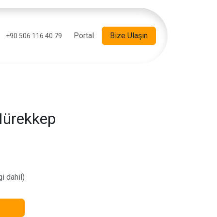
Portal
Bize Ulaşın
+90 506 116 40 79
Mürekkep
i dahil)