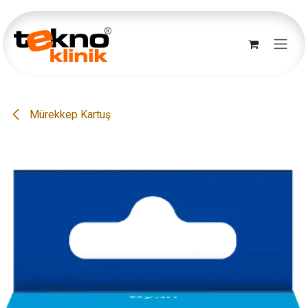
İçereği Atla
Mürekkep Kartuş