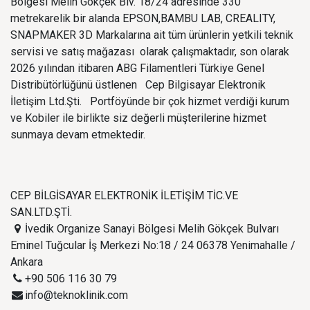
Bölgesi Melih Gökçek Blv. 18/24 adresinde 330
metrekarelik bir alanda EPSON,BAMBU LAB, CREALITY,
SNAPMAKER 3D Markalarına ait tüm ürünlerin yetkili teknik
servisi ve satış mağazası olarak çalışmaktadır, son olarak
2026 yılından itibaren ABG Filamentleri Türkiye Genel
Distribütörlüğünü üstlenen Cep Bilgisayar Elektronik
İletişim Ltd.Şti. Portföyünde bir çok hizmet verdiği kurum
ve Kobiler ile birlikte siz değerli müşterilerine hizmet
sunmaya devam etmektedir.
CEP BİLGİSAYAR ELEKTRONİK İLETİŞİM TİC.VE
SAN.LTD.ŞTİ.
İvedik Organize Sanayi Bölgesi Melih Gökçek Bulvarı
Eminel Tuğcular İş Merkezi No:18 / 24 06378 Yenimahalle /
Ankara
+90 506 116 30 79
info@teknoklinik.com