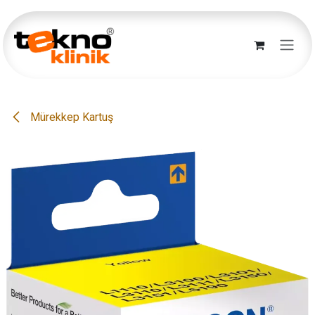
İçereği Atla
Mürekkep Kartuş