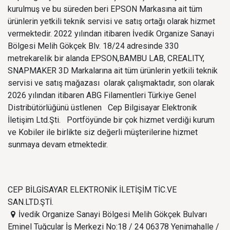
kurulmuş ve bu süreden beri EPSON Markasına ait tüm
ürünlerin yetkili teknik servisi ve satış ortağı olarak hizmet
vermektedir. 2022 yılından itibaren İvedik Organize Sanayi
Bölgesi Melih Gökçek Blv. 18/24 adresinde 330
metrekarelik bir alanda EPSON,BAMBU LAB, CREALITY,
SNAPMAKER 3D Markalarına ait tüm ürünlerin yetkili teknik
servisi ve satış mağazası olarak çalışmaktadır, son olarak
2026 yılından itibaren ABG Filamentleri Türkiye Genel
Distribütörlüğünü üstlenen Cep Bilgisayar Elektronik
İletişim Ltd.Şti. Portföyünde bir çok hizmet verdiği kurum
ve Kobiler ile birlikte siz değerli müşterilerine hizmet
sunmaya devam etmektedir.
CEP BİLGİSAYAR ELEKTRONİK İLETİŞİM TİC.VE
SAN.LTD.ŞTİ.
İvedik Organize Sanayi Bölgesi Melih Gökçek Bulvarı
Eminel Tuğcular İş Merkezi No:18 / 24 06378 Yenimahalle /