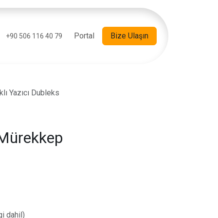
Portal
Bize Ulaşın
+90 506 116 40 79
lı Yazıcı Dubleks
 Mürekkep
i dahil)