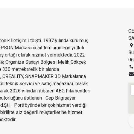
CE
SA
onik İletişim Ltd.Şti. 1997 yılında kurulmuş
PSON Markasına ait tüm ürünlerin yetkili
Bu
tış ortağı olarak hizmet vermektedir. 2022
06
edik Organize Sanayi Bölgesi Melih Gökçek
 330 metrekarelik bir alanda
 CREALITY, SNAPMAKER 3D Markalarına
kili teknik servisi ve satış mağazası olarak
larak 2026 yılından itibaren ABG Filamentleri
ibütörlüğünü üstlenen Cep Bilgisayar
Ltd.Şti. Portföyünde bir çok hizmet verdiği
birlikte siz değerli müşterilerine hizmet
ektedir.