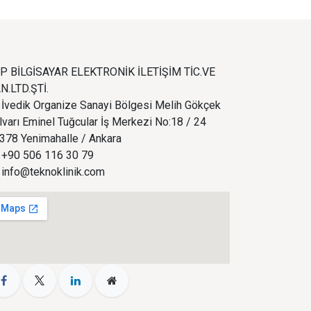
P BİLGİSAYAR ELEKTRONİK İLETİŞİM TİC.VE
N.LTD.ŞTİ.
İvedik Organize Sanayi Bölgesi Melih Gökçek
lvarı Eminel Tuğcular İş Merkezi No:18 / 24
378 Yenimahalle / Ankara
+90 506 116 30 79
info@teknoklinik.com