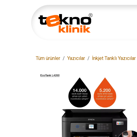
İçereği Atla
Ana Sayfa
Tüm ürünler
Yazıcılar
İnkjet Tanklı Yazıcılar