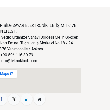
P BİLGİSAYAR ELEKTRONİK İLETİŞİM TİC.VE
N.LTD.ŞTİ.
İvedik Organize Sanayi Bölgesi Melih Gökçek
lvarı Eminel Tuğcular İş Merkezi No:18 / 24
378 Yenimahalle / Ankara
+90 506 116 30 79
info@teknoklinik.com