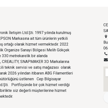
CE
SA
onik İletişim Ltd.Şti. 1997 yılında kurulmuş
PSON Markasına ait tüm ürünlerin yetkili
Bu
tış ortağı olarak hizmet vermektedir. 2022
06
edik Organize Sanayi Bölgesi Melih Gökçek
 330 metrekarelik bir alanda
 CREALITY, SNAPMAKER 3D Markalarına
kili teknik servisi ve satış mağazası olarak
larak 2026 yılından itibaren ABG Filamentleri
ibütörlüğünü üstlenen Cep Bilgisayar
Ltd.Şti. Portföyünde bir çok hizmet verdiği
birlikte siz değerli müşterilerine hizmet
ektedir.