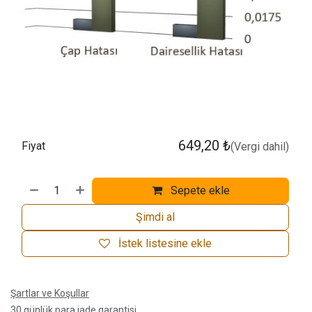
649,20
₺
Fiyat
(Vergi dahil)
Sepete ekle
Şimdi al
İstek listesine ekle
Şartlar ve Koşullar
30 günlük para iade garantisi