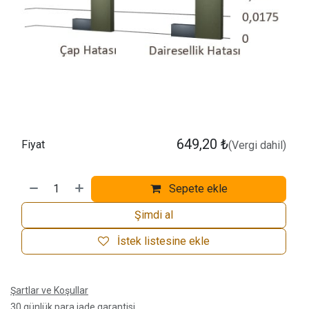
649,20
₺
Fiyat
(Vergi dahil)
Sepete ekle
Şimdi al
İstek listesine ekle
Şartlar ve Koşullar
30 günlük para iade garantisi