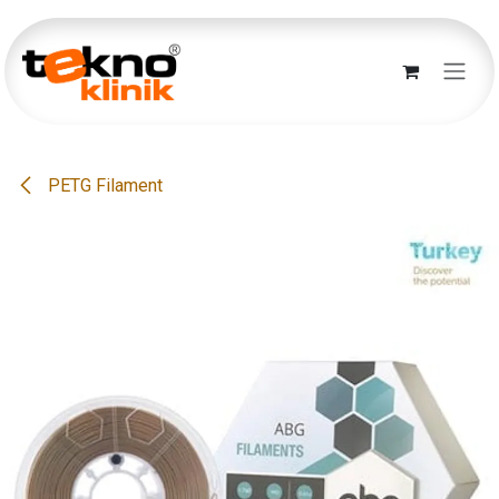
İçereği Atla
PETG Filament