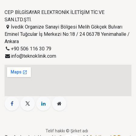
CEP BİLGİSAYAR ELEKTRONİK İLETİŞİM TİC.VE
SAN.LTD.ŞTİ.
İvedik Organize Sanayi Bölgesi Melih Gökçek Bulvarı
Eminel Tuğcular İş Merkezi No:18 / 24 06378 Yenimahalle /
Ankara
+90 506 116 30 79
info@teknoklinik.com
Telif hakkı © Şirket adı