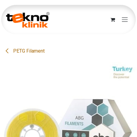
İçereği Atla
PETG Filament