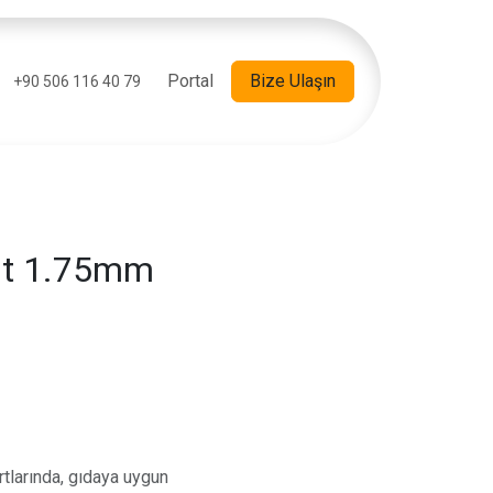
Portal
Bize Ulaşın
+90 506 116 40 79
nt 1.75mm
larında, gıdaya uygun