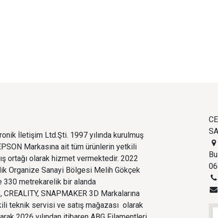
CE
SA
onik İletişim Ltd.Şti. 1997 yılında kurulmuş
PSON Markasına ait tüm ürünlerin yetkili
Bu
tış ortağı olarak hizmet vermektedir. 2022
06
edik Organize Sanayi Bölgesi Melih Gökçek
 330 metrekarelik bir alanda
 CREALITY, SNAPMAKER 3D Markalarına
kili teknik servisi ve satış mağazası olarak
larak 2026 yılından itibaren ABG Filamentleri