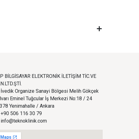
P BİLGİSAYAR ELEKTRONİK İLETİŞİM TİC.VE
N.LTD.ŞTİ.
İvedik Organize Sanayi Bölgesi Melih Gökçek
lvarı Eminel Tuğcular İş Merkezi No:18 / 24
378 Yenimahalle / Ankara
+90 506 116 30 79
info@teknoklinik.com