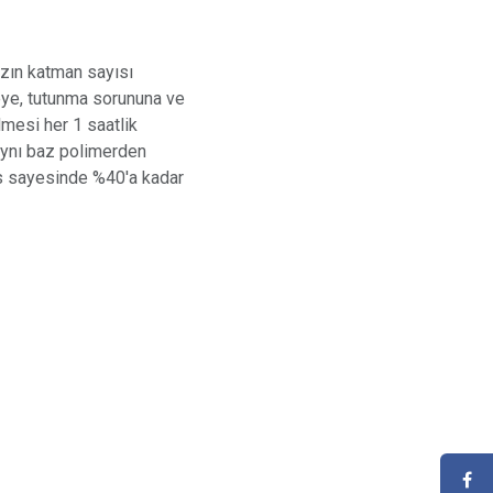
ızın katman sayısı
eye, tutunma sorununa ve
lmesi her 1 saatlik
 Aynı baz polimerden
ns sayesinde %40'a kadar