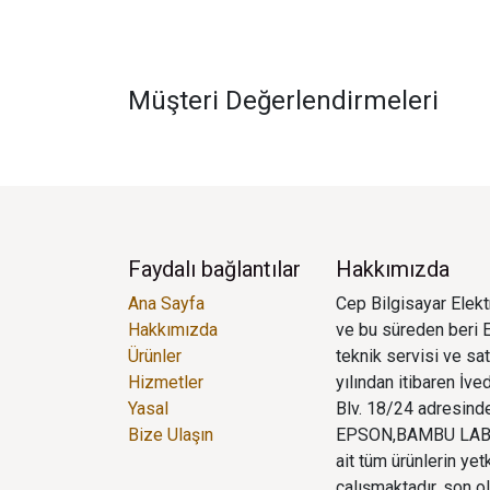
Müşteri Değerlendirmeleri
Faydalı bağlantılar
Hakkımızda
Ana Sayfa
Cep Bilgisayar Elektr
Hakkımızda
ve bu süreden beri E
Ürünler
teknik servisi ve sa
Hizmetler
yılından itibaren İv
Yasal
Blv. 18/24 adresinde
Bize Ulaşın
EPSON,BAMBU LAB,
ait tüm ürünlerin yet
çalışmaktadır, son o