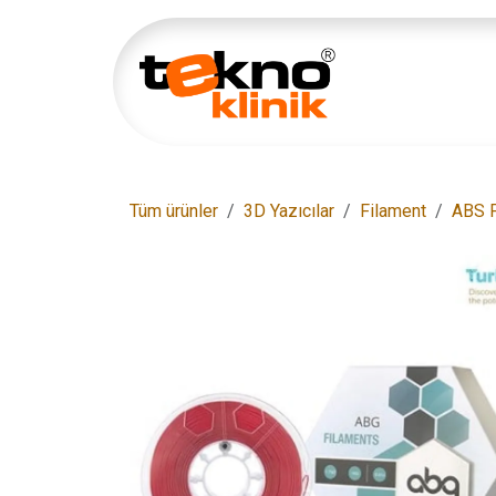
İçereği Atla
Ana Sayfa
Tüm ürünler
3D Yazıcılar
Filament
ABS F