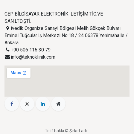
CEP BİLGİSAYAR ELEKTRONİK İLETİŞİM TİC.VE
SAN.LTD.ŞTİ.
İvedik Organize Sanayi Bölgesi Melih Gökçek Bulvarı
Eminel Tuğcular İş Merkezi No:18 / 24 06378 Yenimahalle /
Ankara
+90 506 116 30 79
info@teknoklinik.com
Telif hakkı © Şirket adı