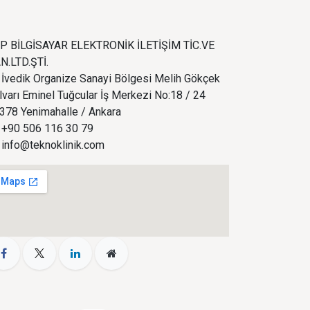
P BİLGİSAYAR ELEKTRONİK İLETİŞİM TİC.VE
N.LTD.ŞTİ.
İvedik Organize Sanayi Bölgesi Melih Gökçek
lvarı Eminel Tuğcular İş Merkezi No:18 / 24
378 Yenimahalle / Ankara
+90 506 116 30 79
info@teknoklinik.com