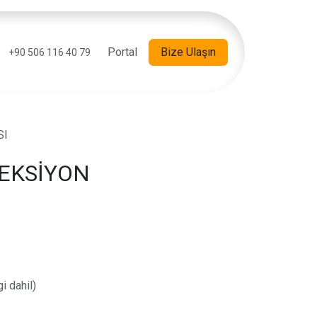
Portal
Bize Ulaşın
+90 506 116 40 79
SI
JEKSİYON
i dahil)