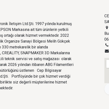
CE
SA
onik İletişim Ltd.Şti. 1997 yılında kurulmuş
PSON Markasına ait tüm ürünlerin yetkili
Bu
tış ortağı olarak hizmet vermektedir. 2022
06
edik Organize Sanayi Bölgesi Melih Gökçek
 330 metrekarelik bir alanda
 CREALITY, SNAPMAKER 3D Markalarına
kili teknik servisi ve satış mağazası olarak
larak 2026 yılından itibaren ABG Filamentleri
ibütörlüğünü üstlenen Cep Bilgisayar
Ltd.Şti. Portföyünde bir çok hizmet verdiği
birlikte siz değerli müşterilerine hizmet
ektedir.